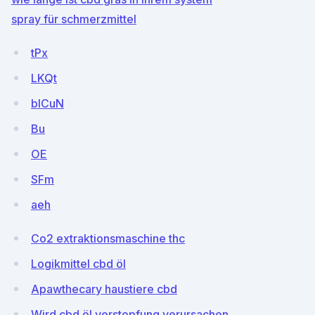
spray für schmerzmittel
tPx
LKQt
blCuN
Bu
OE
SFm
aeh
Co2 extraktionsmaschine thc
Logikmittel cbd öl
Apawthecary haustiere cbd
Wird cbd öl verstopfung verursachen