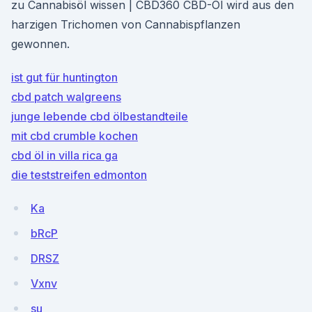
zu Cannabisöl wissen | CBD360 CBD-Öl wird aus den
harzigen Trichomen von Cannabispflanzen
gewonnen.
ist gut für huntington
cbd patch walgreens
junge lebende cbd ölbestandteile
mit cbd crumble kochen
cbd öl in villa rica ga
die teststreifen edmonton
Ka
bRcP
DRSZ
Vxnv
su